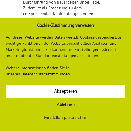
Durchführung von Bauarbeiten unter Tage.
Zudem ist als Ergänzung zu dem
entsprechenden Kapitel der genannten
Branchenregel die Erstellung einer DGUV
Cookie-Zustimmung verwalten
Information mit detaillierteren Informationen
zu Bauarbeiten unter Tage geplant.
Auf dieser Website werden Daten wie z.B. Cookies gespeichert, um
wichtige Funktionen der Website, einschließlich Analysen und
Marketingfunktionen. Sie können Ihre Einstellungen jederzeit
ändern oder die Standardeinstellungen akzeptieren.
Weitere Informationen finden Sie in
unseren
Datenschutzbestimmungen
.
Akzeptieren
Datenschutzerklärung
Impressum
Ablehnen
Einstellungen ansehen
© 2026 Universum Verlag