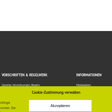
VORSCHRIFTEN & REGELWERK
INFORMATIONEN
Gesetze, Verordnungen, Regeln
Mediadaten
Vorschriften und Regelwerk der DGUV
Datenschutzerklärung
Cookie-Zustimmung verwalten
Europäische Regelungen
Impressum
Normen
Newsletter-Anmeldung
ichtige
LASI-Publikationen
Newsletter-Abmeldung
Akzeptieren
ionen. Sie