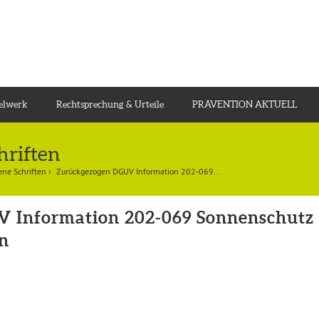
gelwerk
Rechtsprechung & Urteile
PRÄVENTION AKTUELL
hriften
ne Schriften
›
Zurückgezogen DGUV Information 202-069...
 Information 202-069 Sonnenschutz b
en