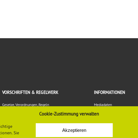
VORSCHRIFTEN & REGELWERK
INFORMATIONEN
Gesetze, Verordnungen, Regeln
Mediadaten
Vorschriften und Regelwerk der DGUV
Datenschutzerklärung
Cookie-Zustimmung verwalten
Europäische Regelungen
Impressum
Normen
Newsletter-Anmeldung
ichtige
LASI-Publikationen
Newsletter-Abmeldung
Akzeptieren
ionen. Sie