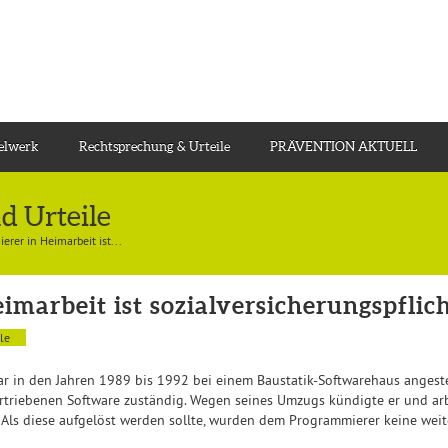
gelwerk
Rechtsprechung & Urteile
PRÄVENTION AKTUELL
d Urteile
rer in Heimarbeit ist...
marbeit ist sozialversicherungspflich
le
 in den Jahren 1989 bis 1992 bei einem Baustatik-Softwarehaus angestell
rtriebenen Software zuständig. Wegen seines Umzugs kündigte er und arbe
. Als diese aufgelöst werden sollte, wurden dem Programmierer keine weite