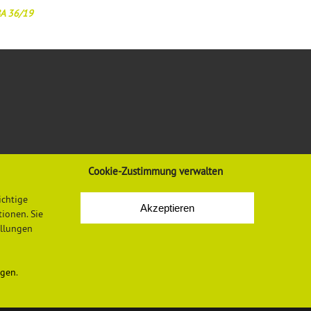
BA 36/19
Cookie-Zustimmung verwalten
VORSCHRIFTEN & REGELWERK
INFORMATIONEN
ichtige
Gesetze, Verordnungen, Regeln
Mediadaten
Akzeptieren
ionen. Sie
Vorschriften und Regelwerk der DGUV
Datenschutzerklärung
Europäische Regelungen
Impressum
ellungen
Normen
Newsletter-Anmeldung
LASI-Publikationen
Newsletter-Abmeldung
ngen
.