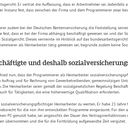
gericht. Er vertrat die Auffassung, dass er Arbeitnehmer sei. Jedenfalls a
ter Instanz fest, dass zwischen der Firma und dem Programmierer zwar kein
rer zudem bei der Deutschen Rentenversicherung die Feststellung seines
te fest, dass er bei der Firma abhängig beschäftigt gewesen sei und der S
Sozialgericht. Dieses verneinte im Hinblick auf das bundesarbeitsgericht
rammierer als Heimarbeiter tätig gewesen sei, begründe zudem keine Sozi
häftigte und deshalb sozialversicherungs
hied nun, dass der Programmierer als Heimarbeiter sozialversicherungspfl
 im Auftrag und für Rechnung von Gewerbetreibenden, gemeinnützigen Unt
. Die Heimarbeiter seien gemäß der sozialgesetzlichen Regelung Beschäft
auch für Tätigkeiten, die eine höherwertige Qualifikation erforderten.
sozialversicherungspflichtiger Heimarbeiter zu werten. Er habe 21 Jahre 
triebsrecht für die von ihm entwickelten Programme eingeräumt. Für den 
nen PC genutzt habe, sei angesichts der Dauer des Vertragsverhältnisses n
en übernommen und die für die Fortbildung aufgewandte Zeit vergütet.