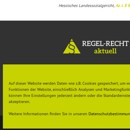
Hessisches Landessozialgericht,
Az. L 8 
MENU
Auf dieser Website werden Daten wie z.B. Cookies gespeichert, um w
Aktuelles
Funktionen der Website, einschließlich Analysen und Marketingfunkt
Rechtsprechung & Urteile
Nachgefragt
können Ihre Einstellungen jederzeit ändern oder die Standardeinst
PRÄVENTION AKTUELL
akzeptieren.
Weitere Informationen finden Sie in unseren
Datenschutzbestimmu
© 2026 Universum Verlag