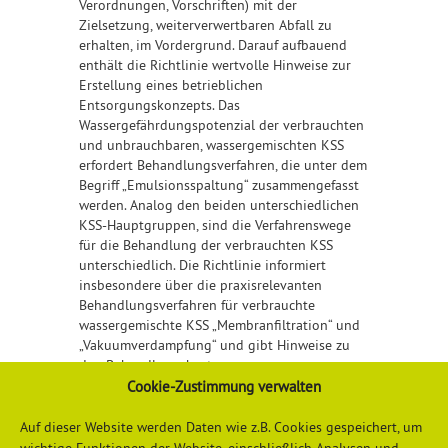
Verordnungen, Vorschriften) mit der
Zielsetzung, weiterverwertbaren Abfall zu
erhalten, im Vordergrund. Darauf aufbauend
enthält die Richtlinie wertvolle Hinweise zur
Erstellung eines betrieblichen
Entsorgungskonzepts. Das
Wassergefährdungspotenzial der verbrauchten
und unbrauchbaren, wassergemischten KSS
erfordert Behandlungsverfahren, die unter dem
Begriff „Emulsionsspaltung“ zusammengefasst
werden. Analog den beiden unterschiedlichen
KSS-Hauptgruppen, sind die Verfahrenswege
für die Behandlung der verbrauchten KSS
unterschiedlich. Die Richtlinie informiert
insbesondere über die praxisrelevanten
Behandlungsverfahren für verbrauchte
wassergemischte KSS „Membranfiltration“ und
„Vakuumverdampfung“ und gibt Hinweise zu
den Behandlungskosten.
Cookie-Zustimmung verwalten
Detailliertere Informationen finden Sie
hier
Auf dieser Website werden Daten wie z.B. Cookies gespeichert, um