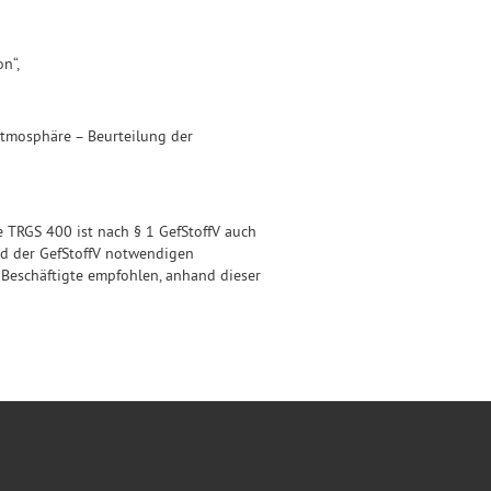
n“,
Atmosphäre – Beurteilung der
e TRGS 400 ist nach § 1 GefStoffV auch
nd der GefStoffV notwendigen
eschäftigte empfohlen, anhand dieser