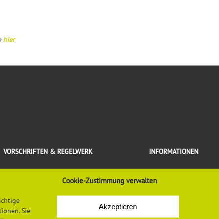
e
hier
VORSCHRIFTEN & REGELWERK
INFORMATIONEN
Gesetze, Verordnungen, Regeln
Mediadaten
Cookie-Zustimmung verwalten
Vorschriften und Regelwerk der DGUV
Datenschutzerklärung
Europäische Regelungen
Impressum
ichtige
Normen
Newsletter-Anmeldung
Akzeptieren
LASI-Publikationen
Newsletter-Abmeldung
ionen. Sie