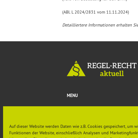
(ABl. L 2024/2831 vom 11.11.2024)
Detailliertere Informationen erhalten Si
MENU
Aktuelles
Rechtsprechung & Urteile
Nachgefragt
Auf dieser Website werden Daten wie z.B. Cookies gespeichert, um w
PRÄVENTION AKTUELL
Funktionen der Website, einschließlich Analysen und Marketingfunkt