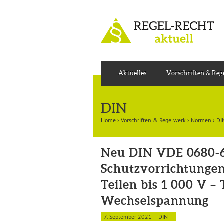
Aktuelles
Vorschriften & Re
DIN
Home
›
Vorschriften & Regelwerk
›
Normen
›
DI
Neu DIN VDE 0680-6
Schutzvorrichtunge
Teilen bis 1 000 V – 
Wechselspannung
7. September 2021
DIN