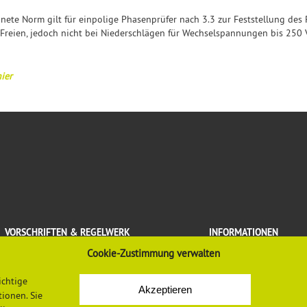
te Norm gilt für einpolige Phasenprüfer nach 3.3 zur Feststellung des P
Freien, jedoch nicht bei Niederschlägen für Wechselspannungen bis 250
ier
VORSCHRIFTEN & REGELWERK
INFORMATIONEN
Cookie-Zustimmung verwalten
Gesetze, Verordnungen, Regeln
Mediadaten
Vorschriften und Regelwerk der DGUV
Datenschutzerklärung
ichtige
Europäische Regelungen
Impressum
Akzeptieren
ionen. Sie
Normen
Newsletter-Anmeldung