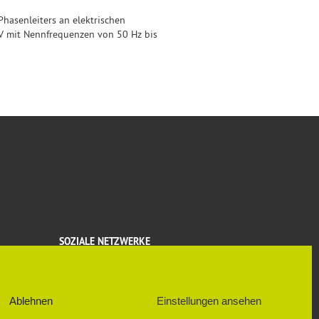
hasenleiters an elektrischen
 V mit Nennfrequenzen von 50 Hz bis
SOZIALE NETZWERKE
FACEBOOK
Ablehnen
Einstellungen ansehen