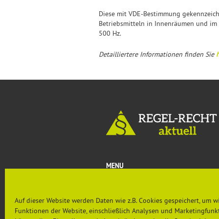
Diese mit VDE-Bestimmung gekennzeichne
Betriebsmitteln in Innenräumen und im 
500 Hz.
Detailliertere Informationen finden Sie
h
MENU
Aktuelles
Rechtsprechung & Urteile
Auf dieser Website werden Daten wie z.B. Cookies gespeichert, um w
Nachgefragt
Funktionen der Website, einschließlich Analysen und Marketingfunkt
PRÄVENTION AKTUELL