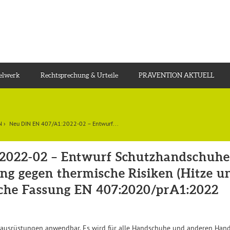
gelwerk
Rechtsprechung & Urteile
PRÄVENTION AKTUELL
N
›
Neu DIN EN 407/A1:2022-02 – Entwurf...
2022-02 – Entwurf Schutzhandschuhe
g gegen thermische Risiken (Hitze un
che Fassung EN 407:2020/prA1:2022
zausrüstungen anwendbar. Es wird für alle Handschuhe und anderen Han