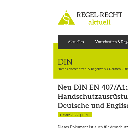
Aktuelles
Vorschriften & Re
DIN
Home
›
Vorschriften & Regelwerk
›
Normen
›
DI
Neu DIN EN 407/A1:
Handschutzausrüstun
Deutsche und Englis
1. März 2022
DIN
Dieses Dokument ist auch für Armschut