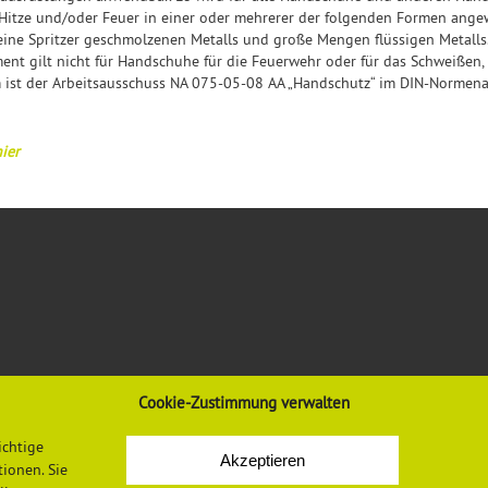
 Hitze und/oder Feuer in einer oder mehrerer der folgenden Formen ang
ine Spritzer geschmolzenen Metalls und große Mengen flüssigen Metalls
t gilt nicht für Handschuhe für die Feuerwehr oder für das Schweißen,
st der Arbeitsausschuss NA 075-05-08 AA „Handschutz“ im DIN-Normena
ier
VORSCHRIFTEN & REGELWERK
INFORMATIONEN
Cookie-Zustimmung verwalten
Gesetze, Verordnungen, Regeln
Mediadaten
ichtige
Akzeptieren
Vorschriften und Regelwerk der DGUV
Datenschutzerklärung
ionen. Sie
Europäische Regelungen
Impressum