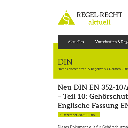
Aktuelles
Vorschriften & Re
DIN
Home
›
Vorschriften & Regelwerk
›
Normen
›
DI
Neu DIN EN 352-10/A
– Teil 10: Gehörsch
Englische Fassung E
7. Dezember 2021
DIN
Dieses Dokument gilt für Gehörschutzst