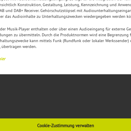
sichtlich Konstruktion, Gestaltung, Leistung, Kennzeichnung und Anwend
 DAB und DAB+ Receiver. Gehörschutzstöpsel mit Audiounterhaltungseing
über das Audioinhalte zu Unterhaltungszwecken wiedergegeben werden k
r Musik-Player enthalten oder über einen Audioeingang für externe Ger
dungen zu übermitteln. Durch die Produktnormen wird eine Begrenzung f
erhaltungszwecke kann mittels Funk (Rundfunk oder lokaler Werkssender
, übertragen werden.
ier
Cookie-Zustimmung verwalten
VORSCHRIFTEN & REGELWERK
INFORMATIONEN