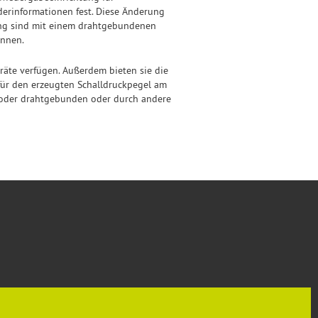
erinformationen fest. Diese Änderung
ang sind mit einem drahtgebundenen
önnen.
äte verfügen. Außerdem bieten sie die
ür den erzeugten Schalldruckpegel am
) oder drahtgebunden oder durch andere
SOZIALE NETZWERKE