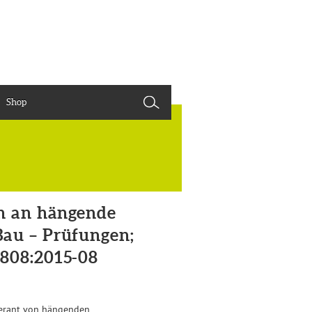
Shop
en an hängende
Bau – Prüfungen;
1808:2015-08
ferant von hängenden