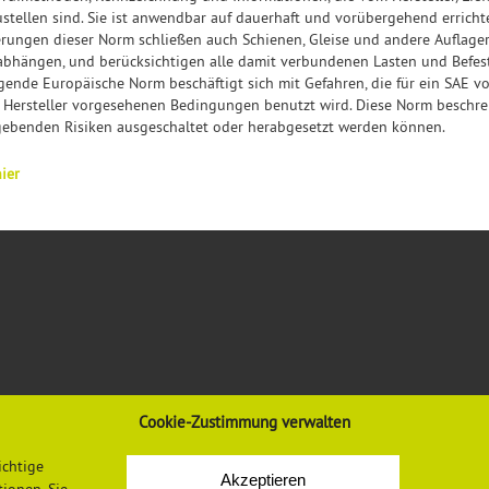
tellen sind. Sie ist anwendbar auf dauerhaft und vorübergehend errichte
rungen dieser Norm schließen auch Schienen, Gleise und andere Auflager
 abhängen, und berücksichtigen alle damit verbundenen Lasten und Befes
gende Europäische Norm beschäftigt sich mit Gefahren, die für ein SAE v
ersteller vorgesehenen Bedingungen benutzt wird. Diese Norm beschre
rgebenden Risiken ausgeschaltet oder herabgesetzt werden können.
ier
Cookie-Zustimmung verwalten
VORSCHRIFTEN & REGELWERK
INFORMATIONEN
ichtige
Gesetze, Verordnungen, Regeln
Mediadaten
Akzeptieren
Vorschriften und Regelwerk der DGUV
Datenschutzerklärung