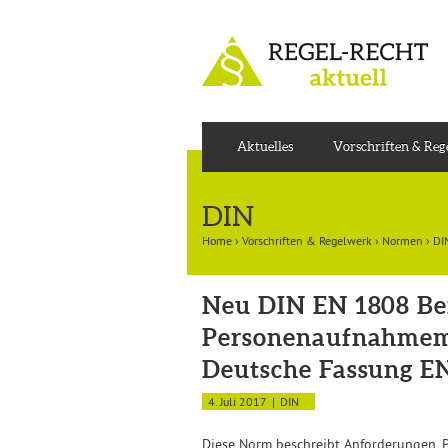
Aktuelles
Vorschriften & Re
DIN
Home
›
Vorschriften & Regelwerk
›
Normen
›
DI
Neu DIN EN 1808 Ber
Personenaufnahmemit
Deutsche Fassung EN
4. Juli 2017
DIN
Diese Norm beschreibt Anforderungen, 