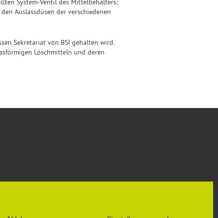
lten System-Ventil des Mittelbehälters;
 den Auslassdüsen der verschiedenen
en Sekretariat von BSI gehalten wird.
asförmigen Löschmitteln und deren
SOZIALE NETZWERKE
FACEBOOK