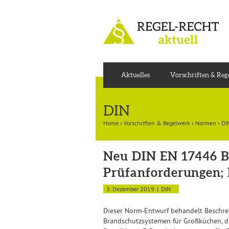
Aktuelles
Vorschriften & Re
DIN
Home
›
Vorschriften & Regelwerk
›
Normen
›
DI
Neu DIN EN 17446 B
Prüfanforderungen; 
3. Dezember 2019
DIN
Dieser Norm-Entwurf behandelt Beschrei
Brandschutzsystemen für Großküchen, 