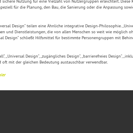
sichere Nutzung für eine Vielzahl von Nutzergruppen erleichtert. Diese Kr
peziell für die Planung, den Bau, die Sanierung oder die Anpassung sowi
ersal Design“ teilen eine Ähnliche integrative Design-Philosophie. „Univ
 und Dienstleistungen, die von allen Menschen so weit wie möglich oh
al Design“ schließt Hilfsmittel für bestimmte Personengruppen mit Behi
“, „Universal Design“, „zugängliches Design“, „barrierefreies Design“, „ink
d oft mit der gleichen Bedeutung austauschbar verwendbar.
ier