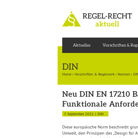
Aktuelles
Vorschriften & Re
DIN
Home
›
Vorschriften & Regelwerk
›
Normen
›
DI
Neu DIN EN 17210 Ba
Funktionale Anford
7. September 2021
DIN
Diese europäische Norm beschreibt gru
Umwelt, den Prinzipen des „Design for Al