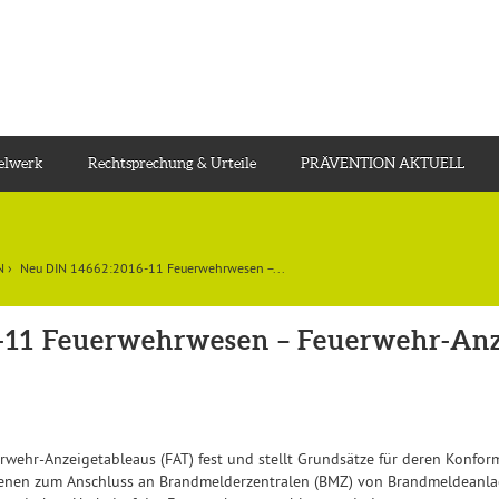
gelwerk
Rechtsprechung & Urteile
PRÄVENTION AKTUELL
N
›
Neu DIN 14662:2016-11 Feuerwehrwesen –...
-11 Feuerwehrwesen – Feuerwehr-Anz
wehr-Anzeigetableaus (FAT) fest und stellt Grundsätze für deren Konfor
ienen zum Anschluss an Brandmelderzentralen (BMZ) von Brandmeldeanla