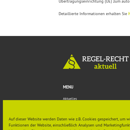
Übertragungseinrichtung (ÜE) zum auto
Detaillierte Informationen erhalten Sie
h
MENU
Aktuelles
Rechtsprechung & Urteile
Nachgefragt
PRÄVENTION AKTUELL
Auf dieser Website werden Daten wie z.B. Cookies gespeichert, um w
Funktionen der Website, einschließlich Analysen und Marketingfunkt