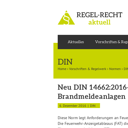
Aktuelles
Vorschriften & Re
DIN
Home
›
Vorschriften & Regelwerk
›
Normen
›
DI
Neu DIN 14662:2016
Brandmeldeanlagen
6. Dezember 2016
DIN
Diese Norm legt Anforderungen an Feuer
Die Feuerwehr-Anzeigetableaus (FAT) d