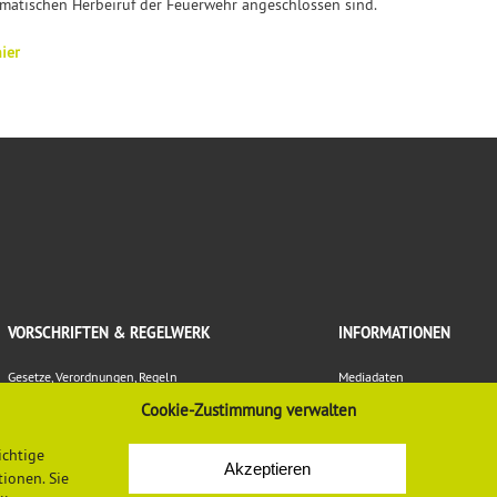
matischen Herbeiruf der Feuerwehr angeschlossen sind.
ier
VORSCHRIFTEN & REGELWERK
INFORMATIONEN
Gesetze, Verordnungen, Regeln
Mediadaten
Vorschriften und Regelwerk der DGUV
Datenschutzerklärung
Cookie-Zustimmung verwalten
Europäische Regelungen
Impressum
Normen
Newsletter-Anmeldung
ichtige
LASI-Publikationen
Newsletter-Abmeldung
Akzeptieren
ionen. Sie