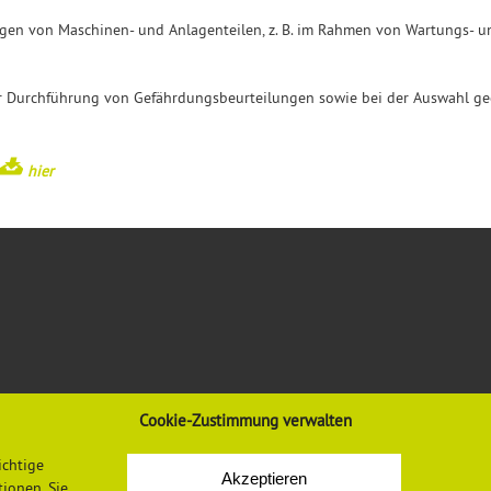
igen von Maschinen- und Anlagenteilen, z. B. im Rahmen von Wartungs- 
der Durchführung von Gefährdungsbeurteilungen sowie bei der Auswahl 
hier
Cookie-Zustimmung verwalten
VORSCHRIFTEN & REGELWERK
INFORMATIONEN
ichtige
Gesetze, Verordnungen, Regeln
Mediadaten
Akzeptieren
Vorschriften und Regelwerk der DGUV
Datenschutzerklärung
ionen. Sie