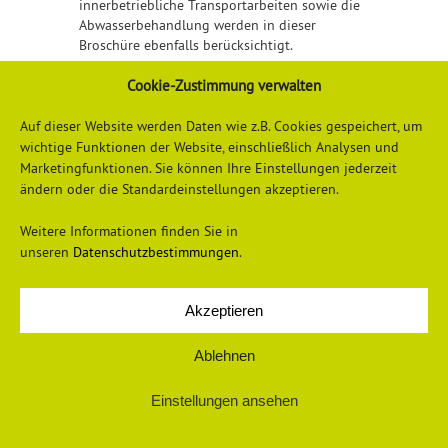
innerbetriebliche Transportarbeiten sowie die
Abwasserbehandlung werden in dieser
Broschüre ebenfalls berücksichtigt.
Cookie-Zustimmung verwalten
Detailliertere Informationen finden Sie
hier
Auf dieser Website werden Daten wie z.B. Cookies gespeichert, um
wichtige Funktionen der Website, einschließlich Analysen und
Marketingfunktionen. Sie können Ihre Einstellungen jederzeit
ändern oder die Standardeinstellungen akzeptieren.
Weitere Informationen finden Sie in
unseren
Datenschutzbestimmungen
.
Datenschutzerklärung
Impressum
Akzeptieren
Ablehnen
© 2026 Universum Verlag
Einstellungen ansehen