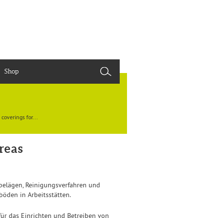
Shop
overings for...
reas
belägen, Reinigungsverfahren und
böden in Arbeitsstätten.
ür das Einrichten und Betreiben von