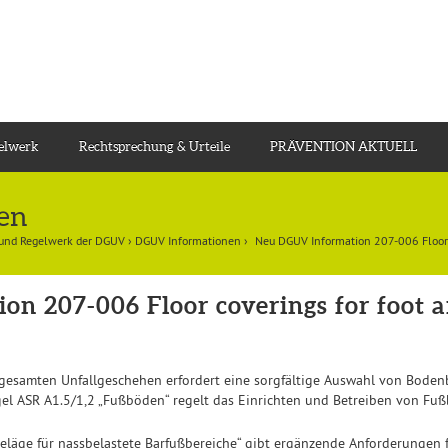
gelwerk
Rechtsprechung & Urteile
PRÄVENTION AKTUELL
en
 und Regelwerk der DGUV
›
DGUV Informationen
›
Neu DGUV Information 207-006 Floor c
n 207-006 Floor coverings for foot a
 gesamten Unfallgeschehen erfordert eine sorgfältige Auswahl von Boden
gel ASR A1.5/1,2 „Fußböden“ regelt das Einrichten und Betreiben von Fuß
äge für nassbelastete Barfußbereiche“ gibt ergänzende Anforderungen f