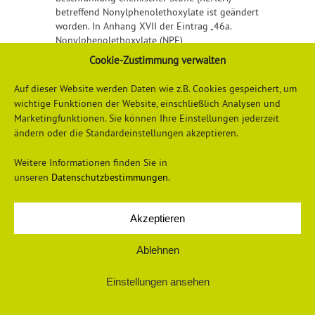
betreffend Nonylphenolethoxylate ist geändert
worden. In Anhang XVII der Eintrag „46a.
Nonylphenolethoxylate (NPE)
(C2H4O)nC15H24O“ eingefügt. Detaillierte
Cookie-Zustimmung verwalten
Informationen finden Sie
hier
Auf dieser Website werden Daten wie z.B. Cookies gespeichert, um
wichtige Funktionen der Website, einschließlich Analysen und
Marketingfunktionen. Sie können Ihre Einstellungen jederzeit
ändern oder die Standardeinstellungen akzeptieren.
Weitere Informationen finden Sie in
unseren
Datenschutzbestimmungen
.
Datenschutzerklärung
Impressum
Akzeptieren
Ablehnen
Einstellungen ansehen
© 2026 Universum Verlag