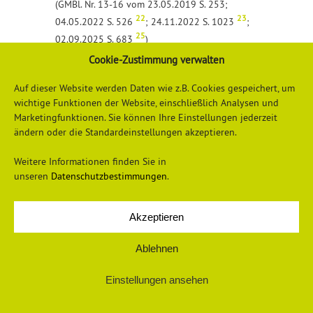
(GMBl. Nr. 13-16 vom 23.05.2019 S. 253;
22
23
04.05.2022 S. 526
; 24.11.2022 S. 1023
;
25
02.09.2025 S. 683
)
Cookie-Zustimmung verwalten
Detailliertere Informationen erhalten Sie
hier
Auf dieser Website werden Daten wie z.B. Cookies gespeichert, um
wichtige Funktionen der Website, einschließlich Analysen und
Marketingfunktionen. Sie können Ihre Einstellungen jederzeit
ändern oder die Standardeinstellungen akzeptieren.
Weitere Informationen finden Sie in
unseren
Datenschutzbestimmungen
.
Datenschutzerklärung
Impressum
Akzeptieren
Ablehnen
Einstellungen ansehen
© 2026 Universum Verlag