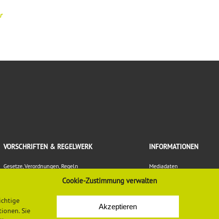
r
VORSCHRIFTEN & REGELWERK
INFORMATIONEN
Gesetze, Verordnungen, Regeln
Mediadaten
Vorschriften und Regelwerk der DGUV
Datenschutzerklärung
Cookie-Zustimmung verwalten
Europäische Regelungen
Impressum
Normen
Newsletter-Anmeldung
ichtige
LASI-Publikationen
Newsletter-Abmeldung
Akzeptieren
ionen. Sie