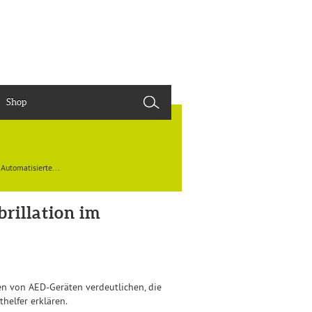
Shop
utomatisierte...
rillation im
en von AED-Geräten verdeutlichen, die
helfer erklären.