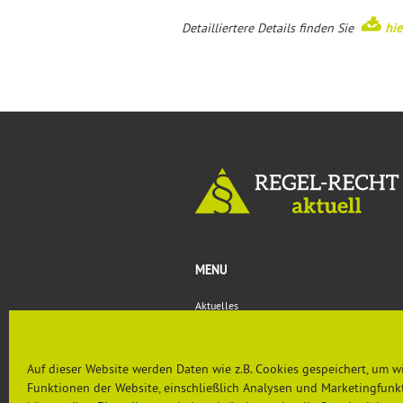
Detailliertere Details finden Sie
hie
MENU
Aktuelles
Rechtsprechung & Urteile
Nachgefragt
PRÄVENTION AKTUELL
Auf dieser Website werden Daten wie z.B. Cookies gespeichert, um w
Funktionen der Website, einschließlich Analysen und Marketingfunkt