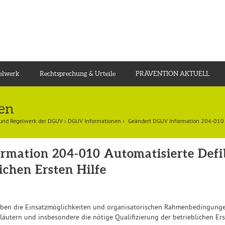
gelwerk
Rechtsprechung & Urteile
PRÄVENTION AKTUELL
en
 und Regelwerk der DGUV
›
DGUV Informationen
›
Geändert DGUV Information 204-010 A
mation 204-010 Automatisierte Defib
ichen Ersten Hilfe
rieben die Einsatzmöglichkeiten und organisatorischen Rahmenbedingung
läutern und insbesondere die nötige Qualifizierung der betrieblichen Erst