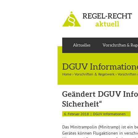
Aktuelles
Vorschriften & Re
DGUV Information
Home
›
Vorschriften & Regelwerk
›
Vorschriften
Geändert DGUV Infor
Sicherheit“
6. Februar 2018
DGUV Informationen
Das Minitrampolin (Minitramp) ist ein b
Gerätes können Flugaktionen in verschi