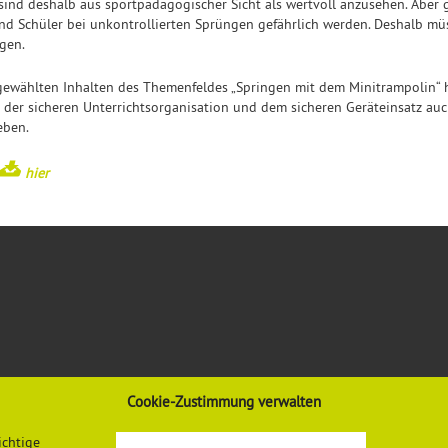
d deshalb aus sportpädagogischer Sicht als wertvoll anzusehen. Aber g
d Schüler bei unkontrollierten Sprüngen gefährlich werden. Deshalb müss
gen.
sgewählten Inhalten des Themenfeldes „Springen mit dem Minitrampolin“ h
der sicheren Unterrichtsorganisation und dem sicheren Geräteinsatz au
eben.
hier
Cookie-Zustimmung verwalten
VORSCHRIFTEN & REGELWERK
INFORMATIONEN
ichtige
Gesetze, Verordnungen, Regeln
Mediadaten