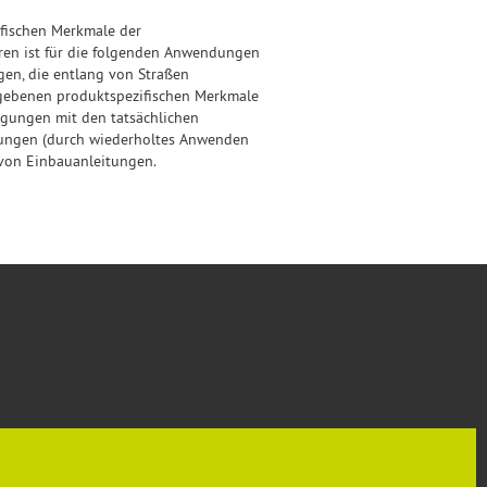
ifischen Merkmale der
ren ist für die folgenden Anwendungen
en, die entlang von Straßen
egebenen produktspezifischen Merkmale
egungen mit den tatsächlichen
tungen (durch wiederholtes Anwenden
 von Einbauanleitungen.
SOZIALE NETZWERKE