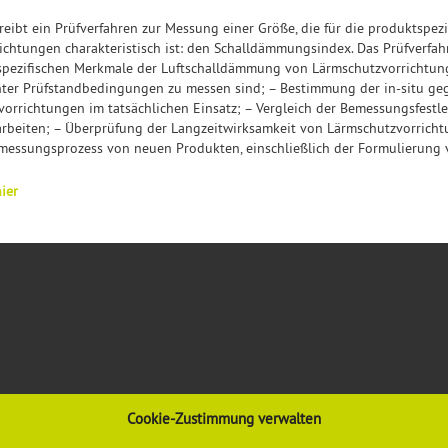
eibt ein Prüfverfahren zur Messung einer Größe, die für die produktspez
chtungen charakteristisch ist: den Schalldämmungsindex. Das Prüfverfah
pezifischen Merkmale der Luftschalldämmung von Lärmschutzvorrichtung
unter Prüfstandbedingungen zu messen sind; – Bestimmung der in-situ g
rrichtungen im tatsächlichen Einsatz; – Vergleich der Bemessungsfestl
arbeiten; – Überprüfung der Langzeitwirksamkeit von Lärmschutzvorrich
Bemessungsprozess von neuen Produkten, einschließlich der Formulierung
ier
Cookie-Zustimmung verwalten
VORSCHRIFTEN & REGELWERK
INFORMATIONEN