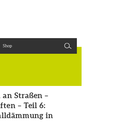
Shop
 an Straßen –
en – Teil 6:
halldämmung in