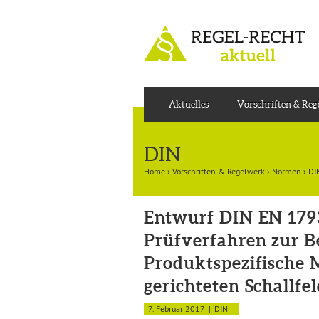
Aktuelles
Vorschriften & Re
DIN
Home
›
Vorschriften & Regelwerk
›
Normen
›
DI
Entwurf DIN EN 1793
Prüfverfahren zur B
Produktspezifische 
gerichteten Schallfe
7. Februar 2017
DIN